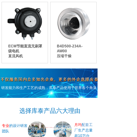
ECM节能直流无刷罩
B4D500-234A-
级电机
AW00
直流风机
压缩干燥
共 100 条记录
1
2
3
4
5
…
17
下一页>
末页
研发能力和生产工艺的成熟，库泰产品使用于世界各个角落
选择库泰产品六大理由
月均
配套
工
专业
的设计研发
厂
生产总量
团队
超10万台