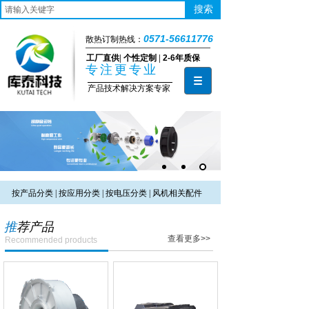
搜索
0571-56611776
散热订制热线：
工厂直供
|
个性定制
|
2-6年质保
专注更专业
产品技术解决方案专家
按产品分类
|
按应用分类
|
按电压分类
|
风机相关配件
推
荐产品
查看更多>>
Recommended products