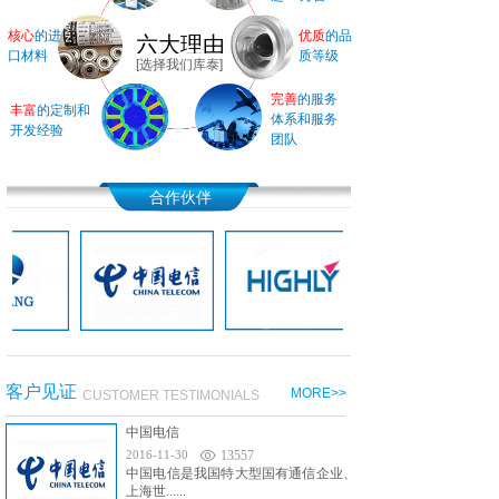
核心
的进
优质
的品
六大理由
口材料
质等级
[选择我们库泰]
完善
的服务
丰富
的定制和
体系和服务
开发经验
团队
合作伙伴
客户见证
MORE>>
CUSTOMER TESTIMONIALS
中国电信
2016-11-30
13557
中国电信是我国特大型国有通信企业、
上海世......