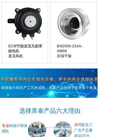
ECM节能直流无刷罩
B4D500-234A-
级电机
AW00
直流风机
压缩干燥
共 100 条记录
1
2
3
4
5
…
17
下一页>
末页
研发能力和生产工艺的成熟，库泰产品使用于世界各个角落
选择库泰产品六大理由
月均
配套
工
专业
的设计研发
厂
生产总量
团队
超10万台