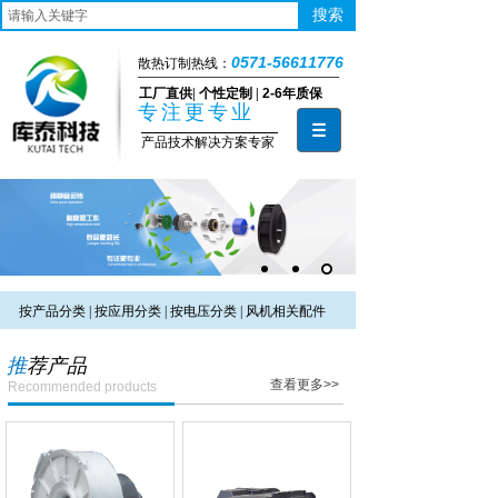
搜索
0571-56611776
散热订制热线：
工厂直供
|
个性定制
|
2-6年质保
专注更专业
产品技术解决方案专家
按产品分类
|
按应用分类
|
按电压分类
|
风机相关配件
推
荐产品
查看更多>>
Recommended products