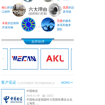
核心
的进
优质
的品
六大理由
口材料
质等级
[选择我们库泰]
完善
的服务
丰富
的定制和
体系和服务
开发经验
团队
合作伙伴
客户见证
MORE>>
CUSTOMER TESTIMONIALS
中国电信
2016-11-30
13572
中国电信是我国特大型国有通信企业、
上海世......